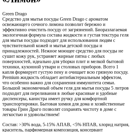
Green Drago
Средство для мытья посуды Green Drago с ароматом
освежающего сочного лимона позволит бережно и
эффективно очистить посуду от загрязнений. Биоразлагаемая
экологичная формула состава жидкости и густая текстура геля
для мытья посуды подходит для использования людям с
чувствительной кожей и мытья детской посуды и
принадлежностей. Нежное моющее средство для посуды не
сушит кожу рук, устраняет жирные пятна с любых
поверхностей, идеально для уборки плит и мелкой бытовой
техники, кухонной утвари и столовых приборов. Всего 1
капля формирует густую пену и очищает всю грязную посуду.
Premium жидкость обладает антибактериальным эффектом,
что особенно важно для сохранения иммунитета семьи.
Большой экономичный объем геля для мытья посуды 5 литров
подходит для переливания в любые красивые и удобные
диспенсеры, канистра имеет ручку для комфортной
транспортировки. Бытовая химия для дома и хозяйственные
товары Грин Драго позволят сохранять чистоту в доме с
легкостью и удовольствием!
Состав: >30% вода, 5-15% АПАВ, <5% НПАВ, хлорид натрия,
краситель, парфюмерная композиция, консервант