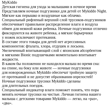
MyKiddo
Детская гигиена для ухода за малышами в ночное время
Представляем ночные подгузники для детей от Mykiddo Night.
Мягкие как перышко и воздушные как облачко.
Специальный рифленый верхний слой трусиков-подгузников
обеспечивает правильное распределение влаги и воздуха
обмен для нежной кожи ребенка. Ночные подгузники отлично
фиксируются на животе ребенка, а мягкие барьерчики
у ножек исключают протекания.
В составе этого товара для детей нет агрессивных
компонентов: фталата, хлора, отдушек и лосьона.
Увеличенный впитывающий слой с японским абсорбентом
и мягкими Bionic подушечками моментально впитывает
жидкости.
В каком бы положении не находился малыш во время сна:
на спине, на боку или животе — ночные подгузники
для новорожденных Mykiddo обеспечат тройную защиту
от протеканий и не допустят образования опрелостей!
Ночные подгузники трусики Mykiddo сделаны
для длительных поездок.
Специальный индикатор влаги поможет понять, что пора
менять ночные трусики на чистые. Личная гигиена вашего
малыша с детскими товарами Mykiddo — легко, на «раз»,
«два».